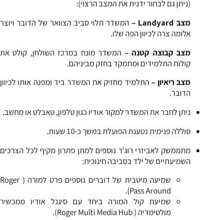
(ניתן גם לבחור ידנית את המצב הרצוי):
מצב
Landyard
–
המשדר תלוי סביב הצוואר של הדובר ויוצר
אלומה צרה לכיוון הפה שלו.
מצב קבוצה קטנה
–
המשדר מונח במרכז השולחן, קולט את
קולות התלמידים ומתמקד בחזק מביניהם.
מצב ריאיון
–
התלמיד מחזיק את המשדר ביד ומפנה אותו לכיוון
הדובר.
ניתן לחבר את המשדר למקור אודיו כגון טלפון, טאבלט או מחשב.
סוללה פנימית נטענת הפועלת במשך כ-10 שעות.
מתממשק לאביזרי רוג'ר נוספים למתן פתרון מקיף לכל הצרכים
השמיעתיים של ילד בסביבה חינוכית:
שמיעה מיטבית של דוברים נוספים פרט למורה ( Roger
Pass Around).
שמיעת קול המורה ביחד עם סיגנל אודיו ממכשיר
מולטימדיה ( Roger Multi Media Hub).