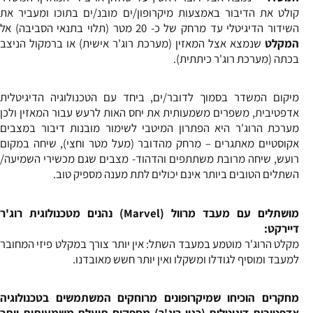
קולט את הדיבור באמצעות מיקרופון/ים מובנ/ים בתוכו ומעביר את
השידור הדיגיטלי עד מרחק של כ- 20 מטר (תלוי בתנאי הסביבה) אל
המקלט
שנמצא אצל המאזין (מערכת רוג'ר אישית) או ברמקול הניצב
בכתה (מערכת רוג'ר כיתתית).
מיקום המשדר בסמוך לדובר/ים, ביחד עם הטכנולוגיה הדיגיטלית
אדפטיבית, משפרים משמעותית את יחס האות לרעש עבור המאזין ולכן
מערכת הרוג'ר היא הפתרון המיטבי לשימור מובנות דיבור במצבים
אקוסטיים מאתגרים – מרחק מהדובר (מעל מטר וחצי), שיחה במקום
רועש, שיחה מרובת משתתפים והדהוד- מצבים שגם מכשירי השמיעה/
השתלים הטובים ביותר אינם יכולים לתת מענה מספיק טוב.
מושתלים עם מעבד מרוול
(
Marvel
)
נהנים מטכנולוגית רוג'ר
דיירקט:
מקלט הרוג'ר מוטמע במעבד השתל: אין יותר צורך במקלט פיזי המחובר
למעבד ומוסיף לגודלו ומשקלו ואין יותר חשש מאובדנו.
מחקרים הוכיחו שמיקרופונים מרוחקים המשתמשים בטכנולוגיה