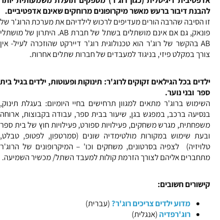
אדפטיבית דיגיטלית (כגון רוג'ר) מספקים תועלת משמעותית יותר
להבנת דיבור ברעש מאשר מיקרופונים מרוחקים שאינם אדפטיביים.
זו הסיבה שהרבה הורים מעדיפים לרכוש לילדיהם את מערכת הרוג'ר של
פונאק, גם אם אינם מושתלים בשתל של חברת AB. היתרון של מושתלי
AB בהקשר של רוג'ר הוא טכנולוגית רוג'ר דיירקט שהוזכרה לעיל- אין
צורך במקלט פיזי, בניגוד למעבדים של חברות שתלים אחרות.
ילדים בכל הגילאים זקוקים לרוג'ר: תינוקות ופעוטות, ילדים בגיל בית
ספר ובני נוער.
השימוש ברוג'ר מתאים למגוון תרחישים בחיי היומיום: בעגלת תינוק,
בנסיעה ברכב, במפגש בגן, שיעור בבית ספר, עבודה בקבוצות, ארוחה
משפחתית, מגרש משחקים, פעילויות ספורט, פעילויות חוץ של בית ספר
ובעת שימוש במקורות מולטימדיה שונים (סמרטפון, לפטופ, טבלט,
טלויזיה) לצפיה בסרטונים, משחקים וכו' – המיקרופונים של הרוג'ר
מתחברים אליהם לצורך הזרמת קולות למעבד השתל/ מכשיר השמיעה.
קישורים חשובים:
מדוע ילדים צריכים רוג'ר?
(עברית)
רוג'רפדיה
(אנגלית)