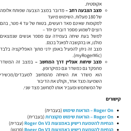
אקוסטית.
מצב הצבעה רחב –
מדובר במצב הצבעה שפותח אלומה
של 180 מעלות. השימוש מיועד
למקומות שאינם מאד רועשים, בטווח של עד 4 מטר, בהם
רוצים לשמוע מספר דוברים יחד –
למשל בעת שיחה בעמידה עם מספר אנשים שנמצאים
מולנו, או בהקשבה לפאנל בכנס.
מצב זה ניתן להפעיל באופן ידני מתוך האפליקציה בלבד
(myRogerMic).
מצב שיחות אונליין דרך המחשב –
במצב זה המשדר
מתפקד גם כמשדר וגם כמיקרופון.
הוא משדר את השיחה מהמחשב למעבדים/מכשירי
השמיעה מצד אחד, וקולט את הדיבור
של המשתמש ומעביר אותו למחשב מצד שני.
קישורים
Roger On – הוראות שימוש
(בעברית)
Roger On – הוראות שימוש מקוצרות
(בעברית)
הנחיות להטמעת רישיון באמצעות Roger On V3
(עברית)
הנחיות להטמעת רישיון באמצעות Roger On
V3
(סרטון)