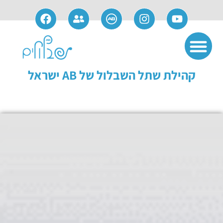
אודות חברת AB
שימוש ותחזוקה
פתרונות משלימים
מידע למועמדים
מידע למושתלים
קהילת שתל השבלול של AB ישראל