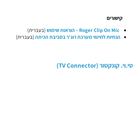
קישורים
Roger Clip On Mic – הוראות שימוש
(בעברית)
הנחיות לחיטוי מערכת רוג'ר בסביבת הכיתה
(בעברית)
טי.וי. קונקטור (TV Connector)
מתאים לשימוש עם המעבדים Marvel (מארוול) ו-Naida CI Q90,
ומכשירי השמיעה התואמים – נאידה מרוול לינק ו-נאידה לינק.
למי שיש את האביזר
רוג'ר און (Roger On)
אין צורך בטיווי