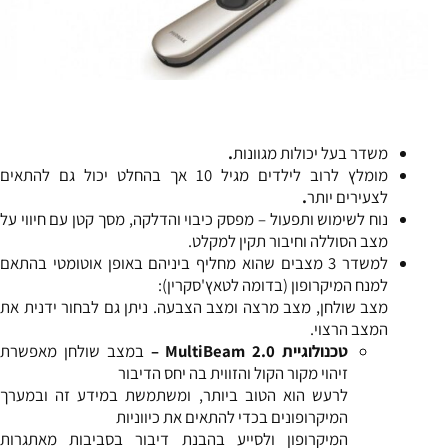
משדר בעל יכולות מגוונות
.
מומלץ לרוב לילדים מגיל 10 אך בהחלט יכול גם להתאים
לצעירים יותר
.
נוח לשימוש ותפעול – מפסק כיבוי והדלקה, מסך קטן עם חיווי על
מצב הסוללה וחיבור תקין למקלט.
למשדר 3 מצבים שהוא מחליף ביניהם באופן אוטומטי בהתאם
למנח המיקרופון (בדומה לטאץ'סקרין):
מצב שולחן, מצב מרצה ומצב הצבעה. ניתן גם לבחור ידנית את
המצב הרצוי.
טכנולוגיית
MultiBeam 2.0 –
במצב שולחן מאפשרת
זיהוי מקור הקול והזווית בה יחס הדיבור
לרעש הוא הטוב ביותר, ומשתמשת במידע זה ובמערך
המיקרופונים בכדי להתאים את כיווניות
המיקרופון ולסייע בהבנת דיבור בסביבות מאתגרות