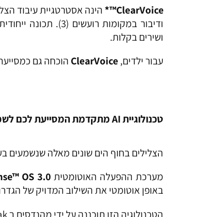
ClearVoice™*
הינה אסטרטגיית עיבוד הצליל
ודיבור במקומות רוע
ושירים בקלות.
עבור ילדים,
ClearVoice
הוכחה גם כמסייעת לה
טכנולוגיית
AI
מתקדמת המסייעת לכם לשמוע
הצלילים בחוף הים שונים מאלה שנשמעים ב
מערכת ההפעלה האוטומטית
nse™ OS 3.0
באופן אוטומטי את השילוב המדויק של הגדרו
הטכנולוגיה הזו תוכננה על ידי מהנדסים ב Phonak – יצרנית מובילה של מכשירי שמיעה.