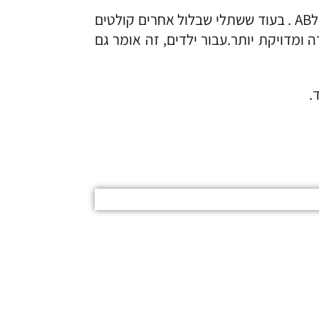
תארו לעצמכם שאתם מאזינים לפסנתר וכל תו נשמע ברור ונקי. זו החוויה שתקבלו עם שתלי השבלול שלAB . בעוד ששתלי שבלול אחרים קולטים
ומדויקת יותר.עבור ילדים, זה אומר גם