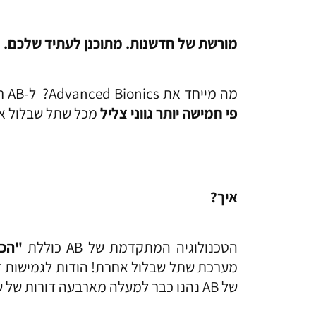
מורשת של חדשנות. מתוכנן לעתיד שלכם
.
מה מייחד את Advanced Bionics? ל-AB רקורד מוכח של שיפור איכות הצליל, אסטרטגיית עיבוד הצליל שלה מאפשרת למושתלים שלה לשמוע
פי חמישה יותר גווני צליל
מכל שתל שבלול אחר 
איך?
הטכנולוגיה המתקדמת של AB כוללת
"הכוונת זרם" (ing
מערכת שתל שבלול אחרת! הודות לגמישות זו
של AB נהנו כבר למעלה מארבעה דורות של שדרוגי עיבוד צלילים.