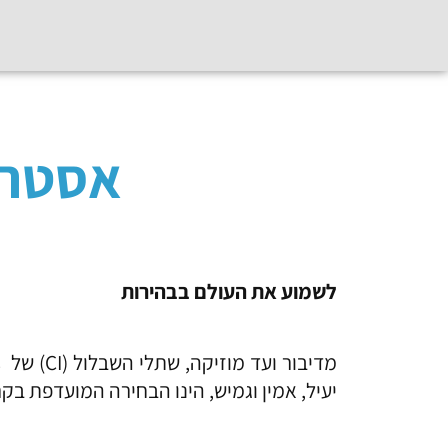
אסטרטג
לשמוע את העולם בבהירות
מדיבור ועד מוזיקה, שתלי השבלול (CI) של Advanced Bionics נועדו לספק איכות צליל מעולה. מעבד הצלילים החדש ביותר שלנו –
יעיל, אמין וגמיש, הינו הבחירה המועדפת בקר