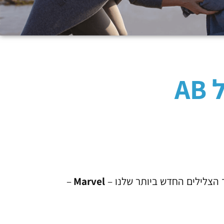
A
–
Marvel