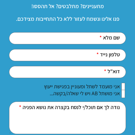
מתעניינים? מתלבטים? אל תהססו!
פנו אלינו ונשמח לעזור ללא כל התחייבות מצידכם.
שם מלא
טלפון נייד
דוא"ל
אני מועמד לשתל ומעוניין בפגישת ייעוץ
אני מושתל AB ויש לי שאלה/בקשה...
נודה לך אם תוכל/י לנסח בקצרה את נושא הפניה