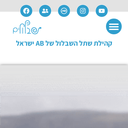
אודות חברת AB
שימוש ותחזוקה
פתרונות משלימים
מידע למועמדים
מידע למושתלים
קהילת שתל השבלול של AB ישראל