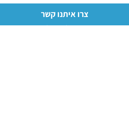
צרו איתנו קשר
מתעניינים? מתלבטים? אל תהססו!
פנו אלינו ונשמח לעזור ללא כל התחייבות מצידכם.
שם מלא
טלפון נייד
דוא"ל
אני מועמד לשתל ומעוניין בפגישת ייעוץ
אני מושתל AB ויש לי שאלה/בקשה...
נודה לך אם תוכל/י לנסח בקצרה את נושא הפניה