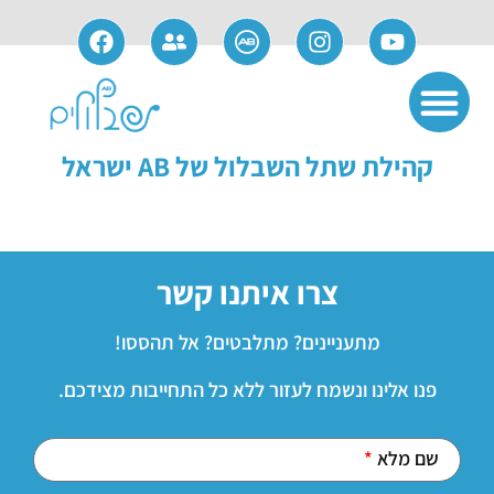
אודות חברת AB
שימוש ותחזוקה
פתרונות משלימים
מידע למועמדים
מידע למושתלים
קהילת שתל השבלול של AB ישראל
צרו איתנו קשר
מתעניינים? מתלבטים? אל תהססו!
פנו אלינו ונשמח לעזור ללא כל התחייבות מצידכם.
שם מלא