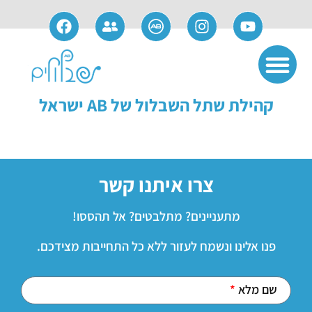
אודות חברת AB
שימוש ותחזוקה
פתרונות משלימים
מידע למועמדים
מידע למושתלים
קהילת שתל השבלול של AB ישראל
צרו איתנו קשר
מתעניינים? מתלבטים? אל תהססו!
פנו אלינו ונשמח לעזור ללא כל התחייבות מצידכם.
שם מלא