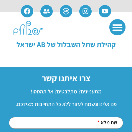
אודות חברת AB
שימוש ותחזוקה
פתרונות משלימים
מידע למועמדים
מידע למושתלים
קהילת שתל השבלול של AB ישראל
צרו איתנו קשר
מתעניינים? מתלבטים? אל תהססו!
פנו אלינו ונשמח לעזור ללא כל התחייבות מצידכם.
שם מלא