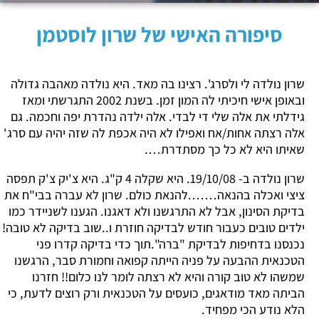
סיפורה האישי של שרון לוסטמן
שרון נולדה לי ולסרג'. רצינו בה מאד. היא נולדה מאהבה גדולה
ובאופן אישי חיכיתי לה המון זמן. בשנת 2002 התגרשתי ומאז
גידלתי את אלה שלי די לבדי. אלה ילדה נהדרת יפה וחכמה. גם
אלה רצתה אחות/אח ואפילו לא היה אכפת לה שזה יהיה עם סרג'
שאיתו היא לא כל כך מסתדרת….
שרון נולדה ב- 19/10/08. היא שקלה 4 ק"ג. היא צ'יק צ'ק תפסה
ציצי ואכלה בהנאה…….להנאת כולם. שרון לא עברה בבי"ח את
בדיקת הסינון, אבל לא התרגשנו ולא דאגנו. הגענו לשניידר כמו
ילדים טובים כעבור חודש לבדיקה חוזרת ו..שוב בדיקה לא טובה!
נכנסנו בדחיפות לבדיקת "ברה".תוך כדי בדיקה קדרו פני
הטכנאית ההבעה על פניה הייתה קפואה וחמורת סבר, הרגשנו
שמשהו לא טוב קורה והיא לא רצתה לומר לנו כלום!! חזרנו
הביתה מאד מודאגים, כועסים על הטכנאית ורק רוצים לדעת, כי
הלא נודע הכי מפחיד.