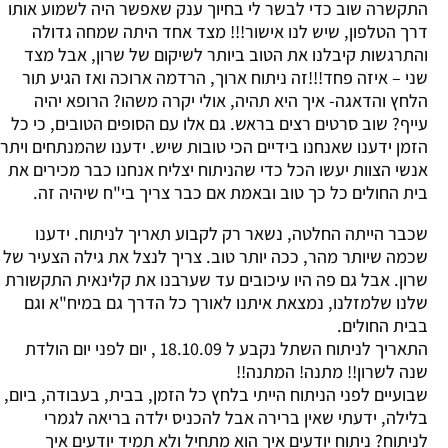
התקשרה שוב כדי לבשר לי בחיוך ענק שאפשר היה לשמוע אותו
דרך הטלפון, שיש לנו אישור!!! מצד אחד היתה שמחה גדולה
והתרגשות קיבלנו את הטוב ביותר לשיקום של שרון, אבל מצד
שני – איזה פחד!!!זה ניתוח ארוך, הרדמה ארוכה ואז הגיע תור
הלחץ והדאגה- איך היא תהיה, אולי יקרה משהו? הרופא יהיה
עייף? שוב סרטים רצים בראש. גם אלו עם הסופים הטובים, כי כל
הזמן ידענו שאנחנו בידיים הכי טובות שיש. ידענו שהמנתחים ויתר
אנשי הצוות יעשו הכל כדי שהניתוח יצליח אנחנו כבר מכירים את
בית החולים כל כך טוב ובאמת אם כבר צריך בי"ח שיהיה זה.
שכבר הייתה החלטה, נשאר רק לקבוע תאריך לניתוח. ידענו
שכמה שיותר מהר, ככה יותר טוב. צריך לנצל את גילה הצעיר של
שרון. אבל גם פה היו עיכובים עד שערבנו את קלינאית התקשורת
שלנו שלמזלנו, נמצאת איתנו לאורך כל הדרך גם במיח"א וגם
בבית החולים.
התאריך לניתוח השתל נקבע ל 18.10.09 , יום לפני יום הולדת
שנה לשרון!! מתנה! המתנה!!
שבועיים לפני הניתוח הייתי בלחץ כל הזמן, בבית, בעבודה, ביום,
בלילה, ידעתי שאין ברירה אבל להכניס ילדה בריאה לגמרי
לניתוח? ניתוח יודעים איך הוא מתחיל ולא תמיד יודעים איך