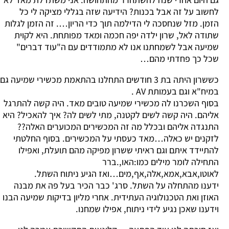
לחשוב על זה אבל בכנות? הידיעה שזה בגללי מציקה לי כל
הזמן. מזל שנחסכה לי הדילמה תוך כדי הריון…. זה הזמן לגלות
שתודה לאל, שרון ילדה יפה חכמה ומאד מפותחת. היא לקוית
שמיעה אבל לשמחתנו אנו לא מתמודדים עם ה"עוד דברים"
שכל כך פחדתי מהם…
כששרון היתה בת 3 חודשים התחלנו בהתאמת מכשירי שמיעה גם
במיח"א וגם בעמותת AV .
בסוף השכרנו לה מכשירי שמיעה טובים מאד. היה קשה להתרגל
אליהם. היה קשה לשים לקטנה, מתי לשים לה? איך להאכיל? היא
התנגדה אליהם ובכלל מה זה המכשירים המכוערים האלה??
לזקנים יש כאלה…מאד כעסתי על המכשירים. בסוף החלטתי
להתיידד איתם וגם ראיתי ששרון מפיקה מהם תועלת, ואפילו
התחילה לומר מילים כמו:האו,.ברר
לאוטו,אבא,אמא,אלה,אף,מים…ואז הגיע ניתוח השתל.
ידענו מהתחלה על השתל. סרג' כבר הכיר בעל פה את מבנה
האוזן ואת הטכנולוגיה העתידית. אחרי מליון בדיקות שמיעה הבנו
וידענו שאכן נגיע לידי ניתוח, אפילו שמחנו.