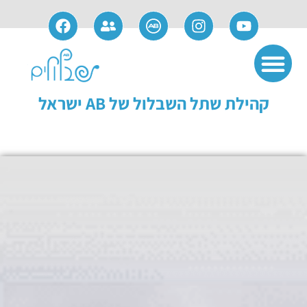
אודות חברת AB
שימוש ותחזוקה
פתרונות משלימים
מידע למועמדים
מידע למושתלים
קהילת שתל השבלול של AB ישראל