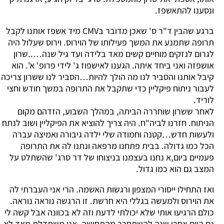
ונסענו להתאשפז.
ברגע שהבין ד"ר ס' שאכן מדובר בCMV מיד אשפז אותנו לקבל
תרופה שתמנע את המשך פעילותו של הוירוס. וירוס שעלול היה
לגרום לנזקים מוחיים קשים מאד בלידה ועד גיל שנה…..שרון
אושפזה ואני ביחד איתה. הגענו לאישפוז ג' לידי פרופ' א'. הוא
קיבל אותנו והסביר לנו מה הולך להיות…הסביר לנו ששרון צריכה
לעבור ניתוח פיקליין כדי שתקבל את התרופה במשך חודש וחצי
לוריד.
לאחר ששרון שוחררה הביתה, במהלך השבוע, הזדהם מקום
הניתוח. חזרנו לביה"ח. היה צריך להוציא את הפיקליין ושוב לנתח
ולעשות חדש…קטנה וחמודה שלי ילדה גיבורה ואמיצה עברה
הכל כמו גדולה. בבית פתחנו מרפאה ונתנו לה את התרופה
פעמיים ביום,א נחנו בעצמנו בניצוחו של דר סרג' שהשתלט על
המצב גם הוא כמו גדול.
ואז התחילו ייסורי המצפון ורגשות האשמה. הרי אני העברתי לה
את הוירוס ולמעשה בגללי היא חרשת. זו הרגשה נוראה נוראה.
כולם הרגיעו אותי שלא יכולתי לדעת וזה לא בכוונה אבל קשה לי
גם היום אחרי שנה להשתחרר מהתחושה. אני משתדלת מאד לא