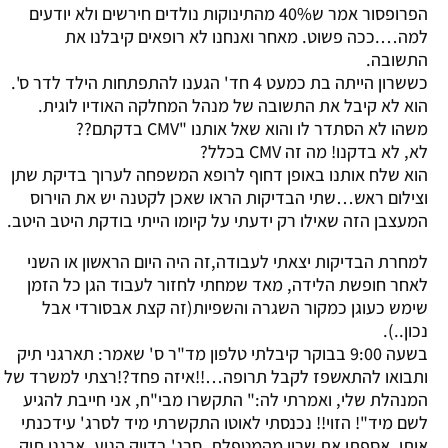
הפרופסור אמר ש40% מהתינוקות נולדים חירשים ולא יודעים
למה….ככה פשוט. מאחר ואנחנו לא רופאים קיבלנו את
התשובה.
כששרון הייתה בת כמעט 4 חד' הגענו להתפתחות הילד לדר ס'.
הוא לא קיבל את התשובה של מנהל המחלקה האודיו לוגית.
משהו לא הסתדר לו והוא שאל אותנו "CMV בדקתם??
לא, לא בדקנו! מה זה CMV בכלל?
הוא שלח אותנו באופן דחוף לרופא המשפחה לערוך בדיקת שתן
וצילום ראש…שתי הבדיקות הראו שאכן לקטנה יש את הוירוס
המעצבן הזה שאילו רק ידעתי על קיומו הייתי בודקת היטב היטב.
למחרת הבדיקות יצאתי לעבודה,זה היה היום הראשון או השני
לאחר חופשת הלידה, מאד שמחתי לחזור לעבוד הגן כל הזמן
שימש כעוגן כמקור השגרה והשפיות(זה קצת אבסורדי אבל
נכון..).
בשעה 9:00 בבוקר קיבלתי טלפון מד"ר ס' שאמר: תארגני תיק
ותבואו להתאשפז לקבל תרופה…!!איזה פחד?!רצתי למשרד של
המנהלת שלי, ואמרתי לה:" התקשרו מבי"ח, אני חייבת להגיע
לשם מיד"! הזוי!! נכנסתי לאוטו התקשרתי מיד לסרג' עידכנתי
אותו, אספתי את שרון מהמטפלת. סרג' בדיוק הגיע, ארגנו תיק