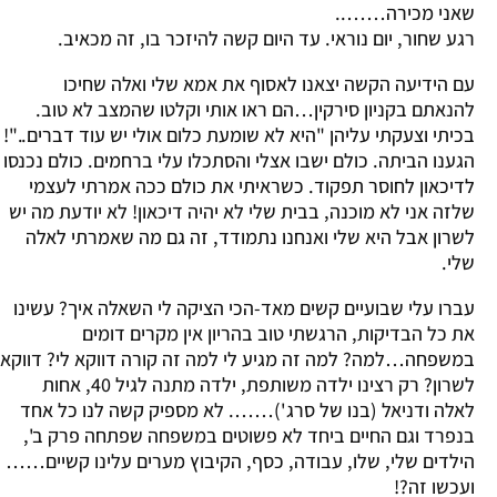
שאני מכירה……..
רגע שחור, יום נוראי. עד היום קשה להיזכר בו, זה מכאיב.
עם הידיעה הקשה יצאנו לאסוף את אמא שלי ואלה שחיכו
להנאתם בקניון סירקין…הם ראו אותי וקלטו שהמצב לא טוב.
בכיתי וצעקתי עליהן "היא לא שומעת כלום אולי יש עוד דברים.."!
הגענו הביתה. כולם ישבו אצלי והסתכלו עלי ברחמים. כולם נכנסו
לדיכאון לחוסר תפקוד. כשראיתי את כולם ככה אמרתי לעצמי
שלזה אני לא מוכנה, בבית שלי לא יהיה דיכאון! לא יודעת מה יש
לשרון אבל היא שלי ואנחנו נתמודד, זה גם מה שאמרתי לאלה
שלי.
עברו עלי שבועיים קשים מאד-הכי הציקה לי השאלה איך? עשינו
את כל הבדיקות, הרגשתי טוב בהריון אין מקרים דומים
במשפחה…למה? למה זה מגיע לי למה זה קורה דווקא לי? דווקא
לשרון? רק רצינו ילדה משותפת, ילדה מתנה לגיל 40, אחות
לאלה ודניאל (בנו של סרג')……. לא מספיק קשה לנו כל אחד
בנפרד וגם החיים ביחד לא פשוטים במשפחה שפתחה פרק ב',
הילדים שלי, שלו, עבודה, כסף, הקיבוץ מערים עלינו קשיים……
ועכשו זה?!