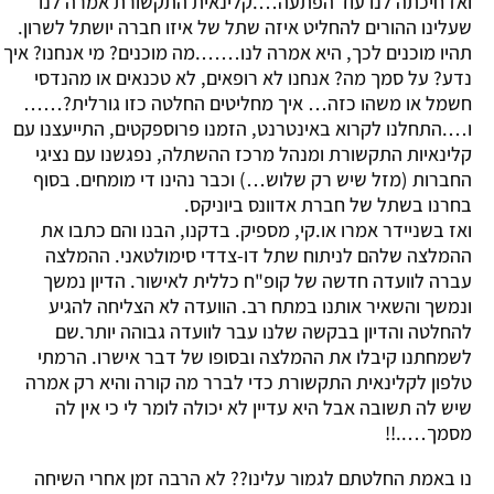
ואז חיכתה לנו עוד הפתעה….קלינאית התקשורת אמרה לנו
שעלינו ההורים להחליט איזה שתל של איזו חברה יושתל לשרון.
תהיו מוכנים לכך, היא אמרה לנו…….מה מוכנים? מי אנחנו? איך
נדע? על סמך מה? אנחנו לא רופאים, לא טכנאים או מהנדסי
חשמל או משהו כזה… איך מחליטים החלטה כזו גורלית?……
ו….התחלנו לקרוא באינטרנט, הזמנו פרוספקטים, התייעצנו עם
קלינאיות התקשורת ומנהל מרכז ההשתלה, נפגשנו עם נציגי
החברות (מזל שיש רק שלוש…) וכבר נהינו די מומחים. בסוף
בחרנו בשתל של חברת אדוונס ביוניקס.
ואז בשניידר אמרו או.קי, מספיק. בדקנו, הבנו והם כתבו את
ההמלצה שלהם לניתוח שתל דו-צדדי סימולטאני. ההמלצה
עברה לוועדה חדשה של קופ"ח כללית לאישור. הדיון נמשך
ונמשך והשאיר אותנו במתח רב. הוועדה לא הצליחה להגיע
להחלטה והדיון בבקשה שלנו עבר לוועדה גבוהה יותר.שם
לשמחתנו קיבלו את ההמלצה ובסופו של דבר אישרו. הרמתי
טלפון לקלינאית התקשורת כדי לברר מה קורה והיא רק אמרה
שיש לה תשובה אבל היא עדיין לא יכולה לומר לי כי אין לה
מסמך…..!!
נו באמת החלטתם לגמור עלינו?? לא הרבה זמן אחרי השיחה