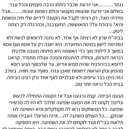
נגמר………אני יודעת שכבר ניתחו הרבה פעמים והכל עבר
בשלום אני יודעת שהצוות מקצועי וכולם נשמות טובות…….אבל
פחדתי מאד, רק רציתי לקבל את הקטנה לידיים שלי חיה ונושמת.
והיא? גיבורת על!! התאוששה, התעצבנה, וכהרגלה רק רצתה
לינוק…
בביה"ח שרון לא רצתה אף אחד, לא נתנה לרופאים לגשת ולא
הסכימה לישון במיטה המיועדת. היא ישנה רק על אמא ועם אמא
במשך 3 לילות! תוך כדי האשפוז היא פיתחה תגובה אלרגית
כנראה לנורופן, והחלה להתנפח והפכה עגולה מתמיד. קראנו
לרופא בכירורגית שהיה ממש אדיש, עד שלבסוף הגיע רופא
מהמיון ונתן הוראות דחופות שאכן עזרו. פוווף! עוד חוויה. בשלב
הזה היינו כבר עייפים ולא סבלניים לאף אחד ורק רצינו הביתה.
בבית הכל נראה יותר טוב.
הגענו הביתה. קצת נרגענו אבל אז הקטנה התחילה לכעוס
עלינו!! לקחנו לה את המעט שמיעה שלה!! לא היו לה מכשירי
שמיעה. כל המשחקים נראו לה מקולקלים והיא הושיטה לנו
שנתקן….כל העולם השתנה לה…איזה הורים?! העבירו אותה
תלאות בבי"ח ועוד לוקחים לה את השמיעה. היא הפסיקה
לדבר,כ עסה לא הצליחה להתרכז בשום דבר, רצתה שאספר לה