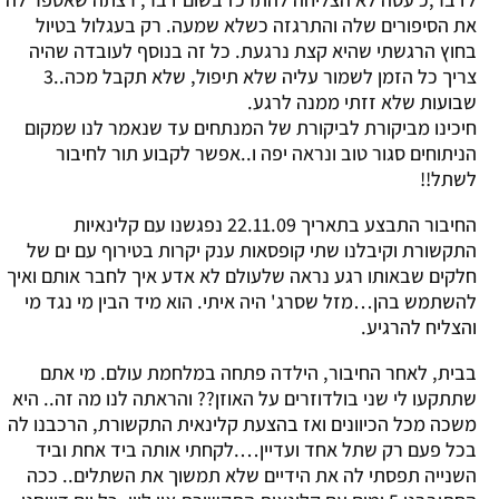
את הסיפורים שלה והתרגזה כשלא שמעה. רק בעגלול בטיול
בחוץ הרגשתי שהיא קצת נרגעת. כל זה בנוסף לעובדה שהיה
צריך כל הזמן לשמור עליה שלא תיפול, שלא תקבל מכה..3
שבועות שלא זזתי ממנה לרגע.
חיכינו מביקורת לביקורת של המנתחים עד שנאמר לנו שמקום
הניתוחים סגור טוב ונראה יפה ו..אפשר לקבוע תור לחיבור
לשתל!!
החיבור התבצע בתאריך 22.11.09 נפגשנו עם קלינאיות
התקשורת וקיבלנו שתי קופסאות ענק יקרות בטירוף עם ים של
חלקים שבאותו רגע נראה שלעולם לא אדע איך לחבר אותם ואיך
להשתמש בהן…מזל שסרג' היה איתי. הוא מיד הבין מי נגד מי
והצליח להרגיע.
בבית, לאחר החיבור, הילדה פתחה במלחמת עולם. מי אתם
שתתקעו לי שני בולדוזרים על האוזן?? והראתה לנו מה זה.. היא
משכה מכל הכיוונים ואז בהצעת קלינאית התקשורת, הרכבנו לה
בכל פעם רק שתל אחד ועדיין….לקחתי אותה ביד אחת וביד
השנייה תפסתי לה את הידיים שלא תמשוך את השתלים.. ככה