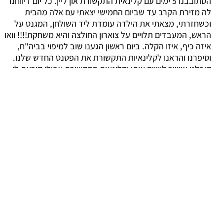
הסתובבנו 5 ימים עם קלינאית התקשורת און ליין. כל יום דיווחנו
לה מזירת הקרב עד שביום החמישי יצאתי עם אלה מהבית
וכשחזרתי, מצאתי את הילדה עומדת ליד השולחן, המגנט על
הראש, המעבדים תלויים על צוארון החולצה והיא משחקת!!!! וואו
איזה כיף, איזו הקלה. ביום ראשון הגענו שוב למיפוי בביה"ח,
וסיפרנו והראנו לקלינאיות התקשורת את הפטנט החדש שלנו.
קיבלנו אישור ליישם אותו וקלינאית התקשורת אפילו קוראת לו
"פטנט סרג'"!
עכשיו כל יום יש התקדמות נוספת. שרון חזרה לדבר ולשחק והיא
לא מורידה ממנה את המגנטים (טפו טפו טפו…).
היום (7.12.09) המגנט נפל והיא החזירה אותו למקום בעצמה!!
ברגע ששמים לה את המגנט היא משמיעה קולות, בודקת אם הכל
עובד. היום סיפרנו לה סיפור והיא הייתה כל כולה בתוכו, שותפה
פעילה. בערב היא אפילו נרדמה עם השתלים תוך כדי יניקה…!!
אני יושבת כותבת ומתרגשת. הקטנה מרגשת אותי! כשאני
משחזרת את כל מה שעברנו יחד איתה, זה גם מרגש אותי. להיות
ברגע הזה היום זה מרגש אותי. אני יודעת שהדרך עוד ארוכה
אבל אחרי שנה כל כך עמוסה וכל כך אינטנסיבית, אני מרשה
לעצמי לנשום לרווחה ולהתחיל לצעוד בדרך עם המון תקווה