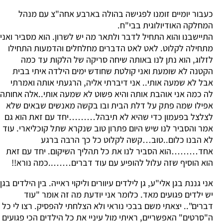
כעבור יומיים זומנו לפגישה בהולה בארבע אחה"צ עם מנהל
המחלקה האודיולוגית בבי"ח.
התיישבנו והוא התחיל לדבר ולתאר מה יש לשרון. הוא מסביר ואני
מתחילה לקלוט. לאט לאט הדברים מחלחלים והדמעות התחילו
לזלוג, הוא נתן לנו באותה שיחה סריקה של הלקות עד כמה
הקטנה לא שומעת ואני קולטת שחודש ימים הילדה איתי בבית
אבל לא שמעה אותי.. אני דיברתי אליה, הרגעתי אותה ואמרתי
לה כמה אני אוהבת אותה והיא פשוט לא שמעה אותי..אלה אחותה
אפילו שמה פתק על דלת הבית ובו בקשה מאנשים שבאים שלא
לצלצל בפעמון כדי שהיא לא תיבהל………יחד עם זאת הוא גם
אמר והסביר לנו שיש היום פתרון טוב שנקרא שתל קוכליארי. עוד
לא הבנו כלום..טוב…קשה לקלוט כל כך הרבה ברגע
אחד………הוא הסביר לנו את כל תהליך השיקום. יחד עם זאת
הוא הוסיף שזה עלול להופיע עם עוד דברים……..כמה נורא!!
אני גננת בגן אלי"ע, גן לילדים עיוורים וליקוי ראייה. בין הילדים בגן
יש ילדים פגועים מאד. כלומר אני יודעת מה זה אומר "עוד
דברים".. יצאתי משם בבכי נוראי ולא הצלחתי להפסיק. רצו לי כל
ה"סרטים" האפשריים, ראיתי מול עיניי את כל הילדים הכי פגועים