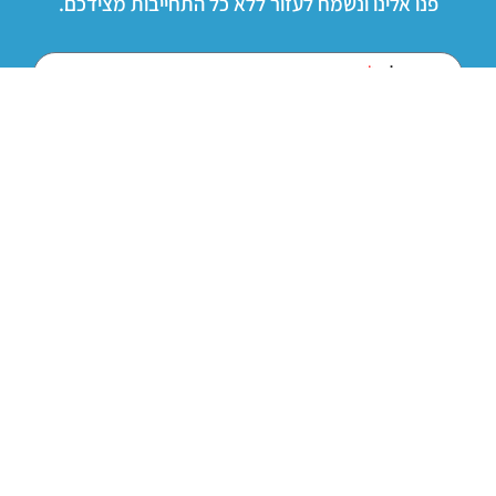
פנו אלינו ונשמח לעזור ללא כל התחייבות מצידכם.
שם מלא
טלפון נייד
דוא"ל
אני מועמד לשתל ומעוניין בפגישת ייעוץ
אני מושתל AB ויש לי שאלה/בקשה...
נודה לך אם תוכל/י לנסח בקצרה את נושא הפניה
אני מאשר/ת קבלת דיוור ישיר בהתאם לתקנון האתר