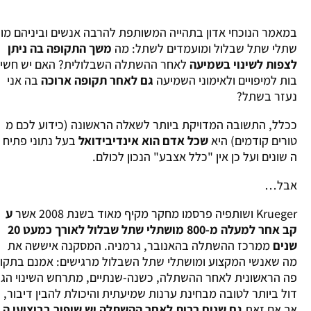
במאמר הנוכחי אדון בתהייה המשותפת להרבה אנשים וביניהם מו
שתלי שתל שבלול ומועמדים לשתל: מה
משך התקופה בה ניתן
לצפות לשינוי בשמיעה
לאחר ההשתלה השבלולית? האם יש חשי
בות למיפויים ולאימוני השמיעה
גם לאחר תקופה ארוכה
בה אני
נעזר בשתל?
ככלל, התשובה המדויקת ביותר לשאלה הראשונה (כידוע לכם מ
טורים קודמים) היא
שכל אדם הוא אינדיבידואל
בעל נתוני פתיח
ה שונים ועל כן אין "כלל אצבע" הנכון לכולם.
אבל…
Krueger ושותפיה פרסמו מחקר מקיף מאוד בשנת 2008 אשר
ע
קב אחר למעלה מ-800 מושתלי שתל שבלול לאורך כמעט 20
שנים
ממרכז ההשתלה בהאנובר, גרמניה. המסקנה איששה את
מה שאנשי המקצוע ומושתלי שתל השבלול מרגישים: אמנם בתקו
פה הראשונית לאחר ההשתלה, כשנה-שנתיים, מתרחש השינוי הג
דול ביותר לטובה מבחינת ערנות שמיעתית והיכולת להבין דיבור,
אך אם זאת
גם שנים רבות לאחר ההשתלה יש שיפור בביצועי ה