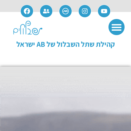
אודות חברת AB
שימוש ותחזוקה
פתרונות משלימים
מידע למועמדים
מידע למושתלים
קהילת שתל השבלול של AB ישראל