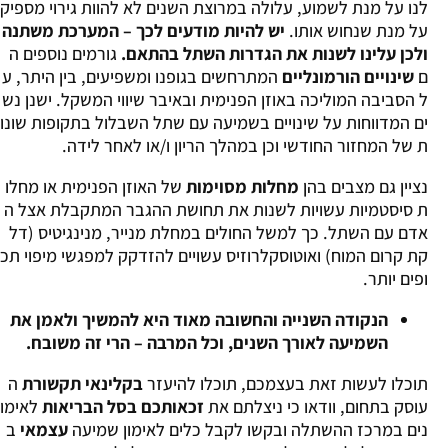
לנו על מנת לשמוע, עלולה במרוצת השנים לא להוות גירוי מספיק
על מנת שנחוש אותו.
יש להיות מודעים לכך – המערכת משתנה
ולכן עלינו לשנות את הגדרות השתל בהתאם.
גורמים נוספים ה
ם
שינויים הורמונליים
המתרחשים בגופנו ומשפיעים, בין היתר, ע
ל הסביבה המוליכה באוזן הפנימית ובאיבר שיווי המשקל. ישנן נש
ים המדווחות על שינויים בשמיעה עם שתל השבלול בתקופות שונו
ת של המחזור החודשי וכן במהלך הריון ו/או לאחר לידה.
נציין גם מצבים בהן
מחלות מסוימות
של האוזן הפנימית או מחלו
ת סיסטמיות עשויות לשנות את תחושת ההגבר המתקבלת אצל ה
אדם עם השתל. כך למשל החולים במחלת מנייר, מנינגיטיס (דל
קת קרום המוח) ואוטוסקלרוזיס עשויים להזדקק למפגשי מיפוי תכ
ופים יותר.
הנקודה השנייה והחשובה מאוד היא להמשיך ולאמן את
השמיעה לאורך השנים, וכל המרבה – הרי זה משובח.
תוכלו לעשות זאת בעצמכם, תוכלו להיעזר
בקלינאי תקשורת
ה
עוסק בתחום, וודאו כי ניצלתם את
זכאותכם בסל הבריאות
לאימו
נים במרכז ההשתלה ובקשו לקבל כלים לאימון שמיעה
עצמאי
ב