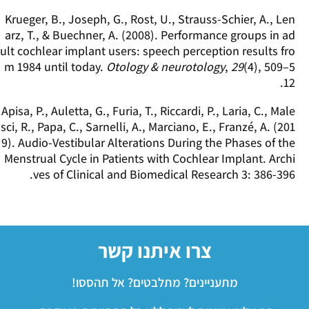
Krueger, B., Joseph, G., Rost, U., Strauss-Schier, A., Len
arz, T., & Buechner, A. (2008). Performance groups in ad
ult cochlear implant users: speech perception results fro
m 1984 until today.
Otology & neurotology
,
29
(4), 509–5
12.
Apisa, P., Auletta, G., Furia, T., Riccardi, P., Laria, C., Male
sci, R., Papa, C., Sarnelli, A., Marciano, E., Franzé, A. (201
9). Audio-Vestibular Alterations During the Phases of the
Menstrual Cycle in Patients with Cochlear Implant. Archi
ves of Clinical and Biomedical Research 3: 386-396.
צרו איתנו קשר
מתעניינים? מתלבטים? אל תהססו!